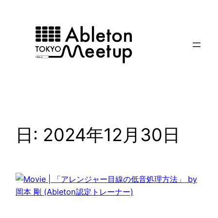
内
容
を
ス
キ
ッ
プ
日:
2024年12月30日