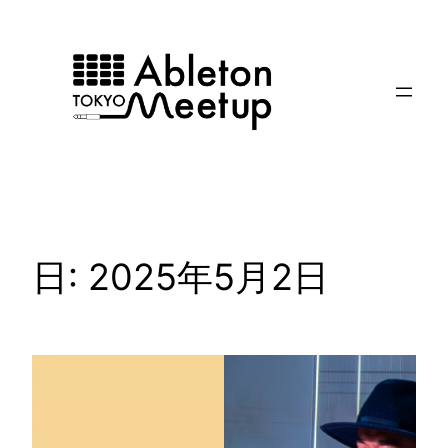
内
容
を
ス
キ
ッ
プ
日:
2025年5月2日