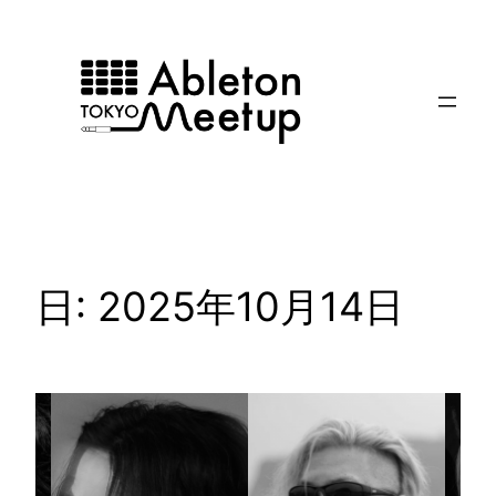
内
容
を
ス
キ
ッ
プ
日:
2025年10月14日