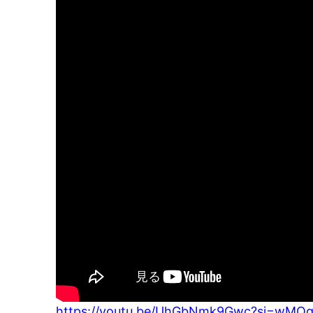
https://youtu.be/UhGbNmk9Gwc?si=wMQ