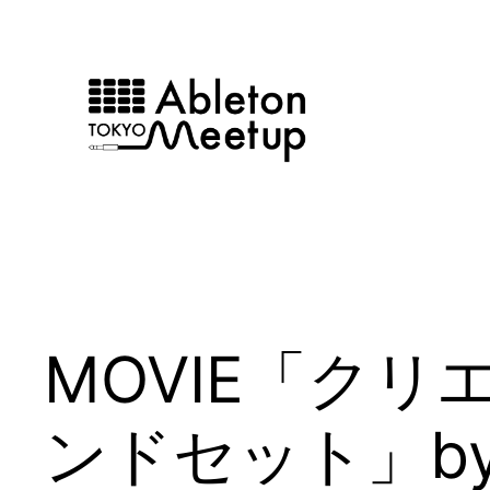
内
容
を
ス
キ
ッ
プ
MOVIE「ク
ンドセット」by g