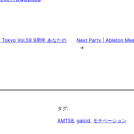
up Tokyo Vol.59 9周年 あなたの
Next Party | Ableton Me
→
タグ:
AMT58
, 
galcid
, 
モチベーション