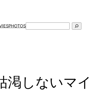
検
VIES
PHOTOS
索
が枯渇しないマイ