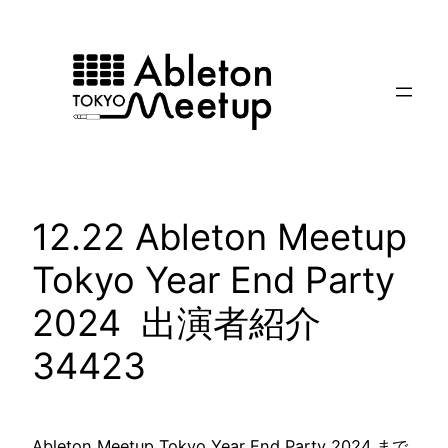
内
容
を
ス
キ
ッ
プ
12.22 Ableton Meetup
Tokyo Year End Party
2024 出演者紹介
34423
Ableton Meetup Tokyo Year End Party 2024 まで