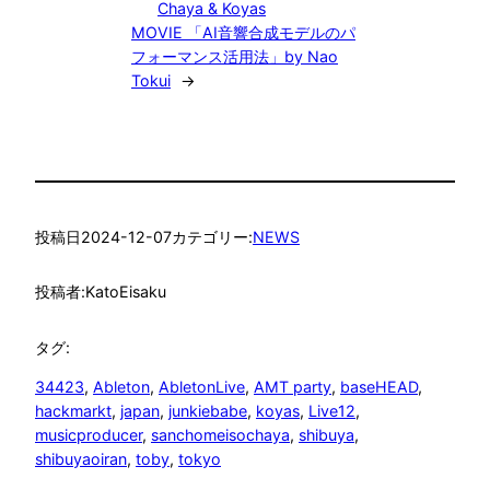
Chaya & Koyas
MOVIE 「AI音響合成モデルのパ
フォーマンス活用法」by Nao
Tokui
→
投稿日
2024-12-07
カテゴリー:
NEWS
投稿者:
KatoEisaku
タグ:
34423
, 
Ableton
, 
AbletonLive
, 
AMT party
, 
baseHEAD
, 
hackmarkt
, 
japan
, 
junkiebabe
, 
koyas
, 
Live12
, 
musicproducer
, 
sanchomeisochaya
, 
shibuya
, 
shibuyaoiran
, 
toby
, 
tokyo