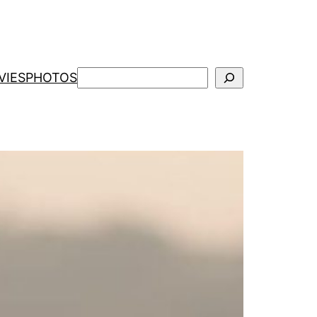
検
VIES
PHOTOS
索