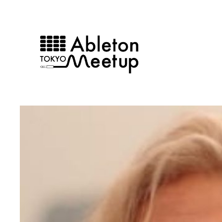
内
容
を
ス
キ
ッ
プ