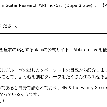
 Guitar ResearchのRhino-5st（Dope Grape）
ください。
右の銘とするakimの公式サイト。Ableton Live
悩むグルーヴの出し方をベーシストの目線から紹介しま
ることで、より心を掴むグルーブをたくさん生み出せる
eであると自身で語られており、Sly & the Family
なっているそうです。
に！