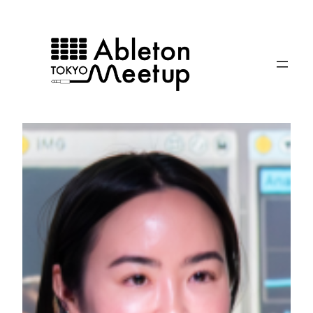
内
容
を
ス
キ
ッ
プ