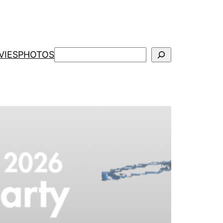
検
VIES
PHOTOS
索