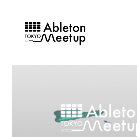
内
容
を
ス
キ
ッ
プ