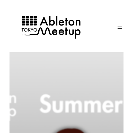
内
容
を
ス
キ
ッ
プ