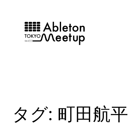
内
容
を
ス
キ
ッ
プ
タグ:
町田航平