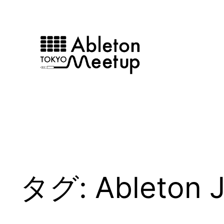
内
容
を
ス
キ
ッ
プ
タグ:
Ableton J