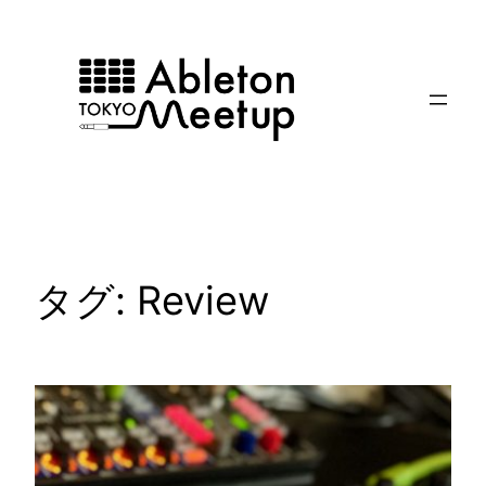
内
容
を
ス
キ
ッ
プ
タグ:
Review