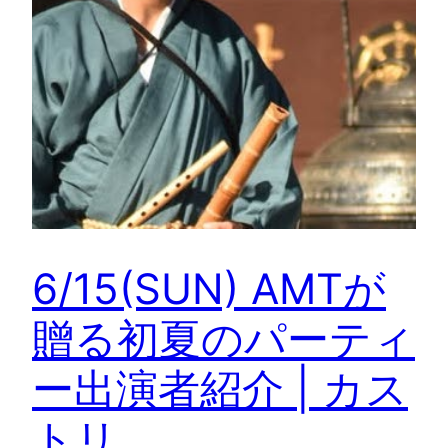
6/15(SUN) AMTが
贈る初夏のパーティ
ー出演者紹介 | カス
トリ