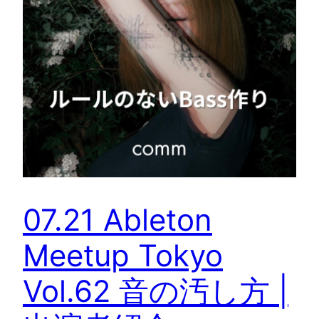
07.21 Ableton
Meetup Tokyo
Vol.62 音の汚し方 |