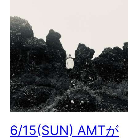
6/15(SUN) AMTが