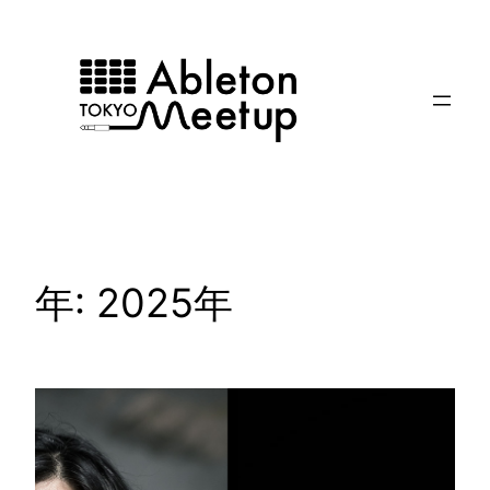
内
容
を
ス
キ
ッ
プ
年:
2025年