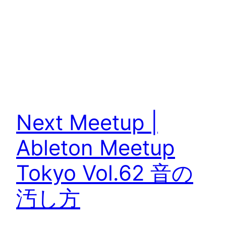
Next Meetup |
Ableton Meetup
Tokyo Vol.62 音の
汚し方