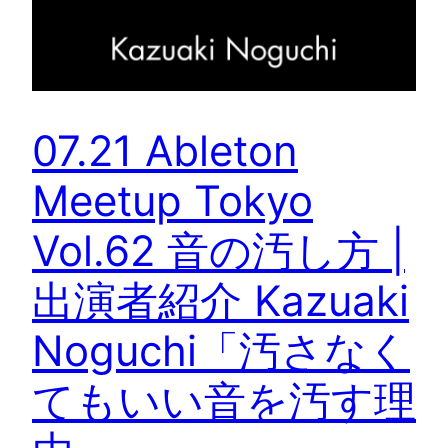
07.21 Ableton
Meetup Tokyo
Vol.62 音の汚し方 |
出演者紹介 Kazuaki
Noguchi「汚さなく
てもいい音を汚す理