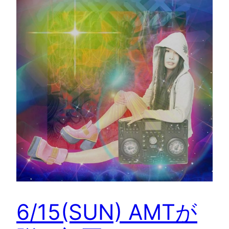
6/15(SUN) AMTが