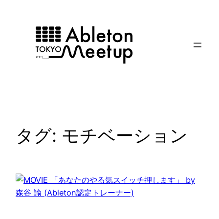
内
容
を
ス
キ
ッ
プ
タグ:
モチベーション