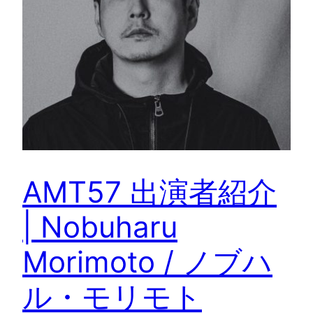
AMT57 出演者紹介
| Nobuharu
Morimoto / ノブハ
ル・モリモト