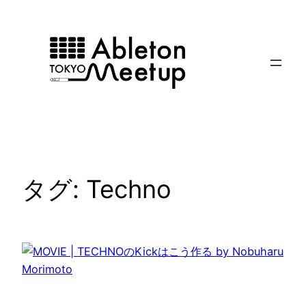
内
容
を
ス
キ
ッ
プ
タグ:
Techno