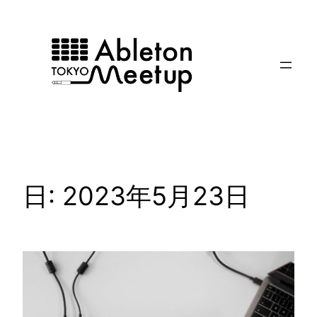
内
容
を
ス
キ
ッ
プ
日:
2023年5月23日