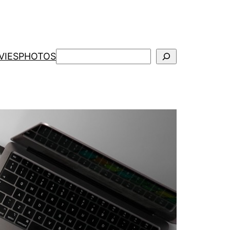
検
VIES
PHOTOS
索