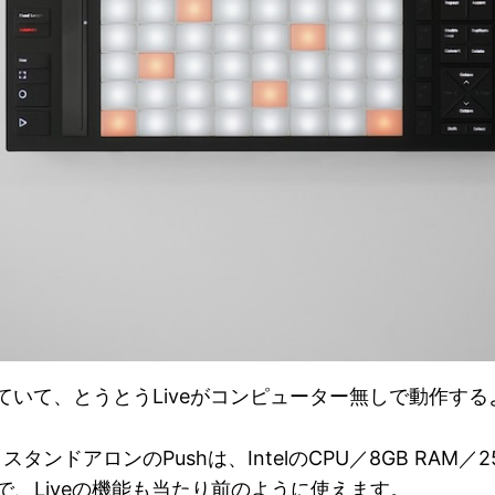
れていて、とうとうLiveがコンピューター無しで動作
アロンのPushは、IntelのCPU／8GB RAM／2
ので、Liveの機能も当たり前のように使えます。