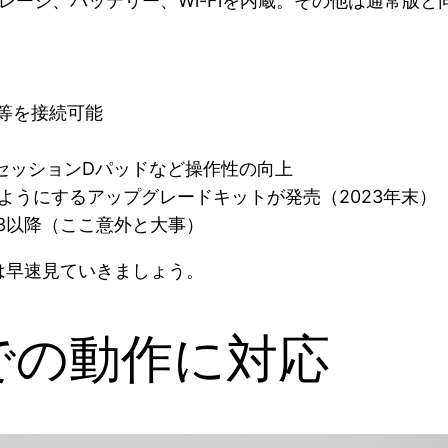
トレージ、バッテリー、Wi-Fiを内蔵。その他は通常版と
ー等を接続可能
セッションDパッドなど操作性の向上
るようにするアップグレードキットが発売（2023年末）
1.3以降（ここ意外と大事）
は早速見ていきましょう。
での動作に対応