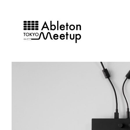
内
容
を
ス
キ
ッ
プ