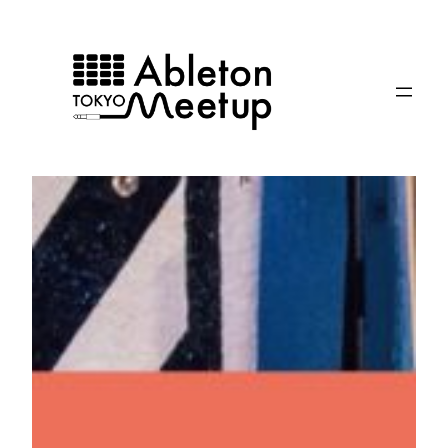
内
容
を
ス
キ
ッ
プ