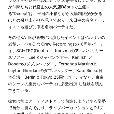
ラジオ局やレーベルにミックスを提供している。彼女
が仲間たちと代官山の人気店Débrisで主催す
る”Deeep!”は、平日の小箱ながら入場制限がかかる
ほどの盛り上がりを見せており、来日中の有名アーテ
ィストも遊びに来る名物パーティだ。
その他KATIEが過去に出演したイベントはベルリンの
老舗レーベルDirt Crew Recordingsの10周年パーテ
ィ、SCI+TEC(Dubfire)、Karizmaのアルバムリリー
スツアー、Lee Kジャパンツアー、Ken Ishiiと
Dosemのダブルヘッダー、Fernanda Martinsと
Layton Giordaniのダブルヘッダー、Kate Simko日
本公演、Berlin x Tokyo 25周年パーティなど。東京
のシーンの重要なパーティに多数出演 し経験を積ん
できている。
彼女は常にアーティストとして前進しようとする姿勢
で自分に挑んでおり、ライブパーカッションとDJプ