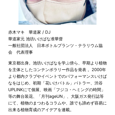
赤木マキ 華道家 / DJ
華道家元 池坊いけばな准華督
一般社団法人 日本ボトルプランツ・テラリウム協
会 代表理事
東京都出身。池坊いけばなを学ぶ傍ら、早期より植物
を主体としたコンテンポラリー作品を発表 。2000年
より都内クラブやイベントでのパフォーマンスいけば
なをはじめ、初期「花いけバトル」バトラー、渋谷
UPLINKにて個展、映画「フジコ・ヘミングの時間」
等の舞台装花、「月刊ageUN」、大阪ガス発行誌等
にて、植物のまつわるコラムや、誰でも諦めず容易に
出来る植物育成のアイデアを連載。