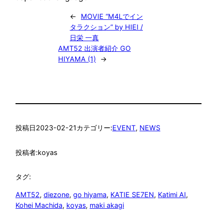
←
MOVIE “M4Lでイン
タラクション” by HIEI /
日栄 一真
AMT52 出演者紹介 GO
HIYAMA (1)
→
投稿日
2023-02-21
カテゴリー:
EVENT
, 
NEWS
投稿者:
koyas
タグ:
AMT52
, 
diezone
, 
go hiyama
, 
KATIE SE7EN
, 
Katimi AI
, 
Kohei Machida
, 
koyas
, 
maki akagi