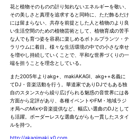
花と植物そのものの計り知れないエネルギーを敬い、
その美しさと真理を追求すると同時に、ただ飾るだけ
には留まらない、共存を前提とした人と植物のより良
い生活空間のための植物芸術として、植物育成の苦手
な人でも育つ姿を容易に楽しめるボトルプランツ・テ
ラリウムに着目。様々な生活環境の中での小さな幸せ
を増やし持続していくことで、平和な世界づくりの一
端を担うことを理念としている。
また2005年よりakg+、makiAKAGI、akg++名義に
てDJ・音楽活動を行う。華道家でありDJでもある独
自のスタンスから繰り広げられる魅惑の音世界には各
方面から定評があり、各種イベントやFM・地域ラジ
オ局へのMixや音楽提供など、幅広い選曲のDJとして
も活躍。ボーダーレスな選曲ながらも一貫したスタイ
ルを持つ。
http://akagimaki.x0.com