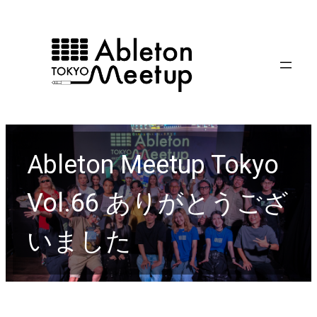
内
容
を
ス
キ
ッ
プ
Ableton Meetup Tokyo
Vol.66 ありがとうござ
いました