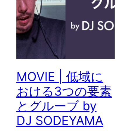
MOVIE | 低域に
おける3つの要素
とグルーブ by
DJ SODEYAMA