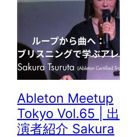
Ableton Meetup
Tokyo Vol.65 | 出
演者紹介 Sakura